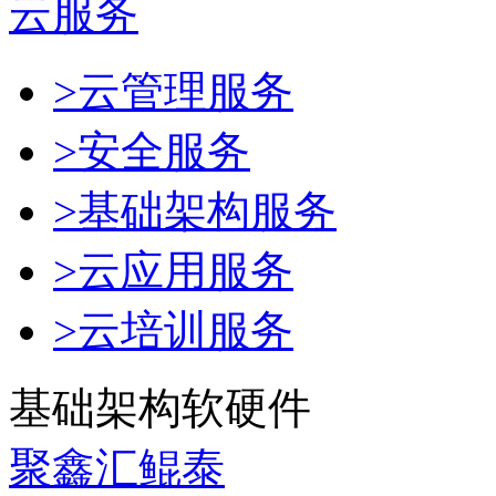
云服务
>云管理服务
>安全服务
>基础架构服务
>云应用服务
>云培训服务
基础架构软硬件
聚鑫汇鲲泰