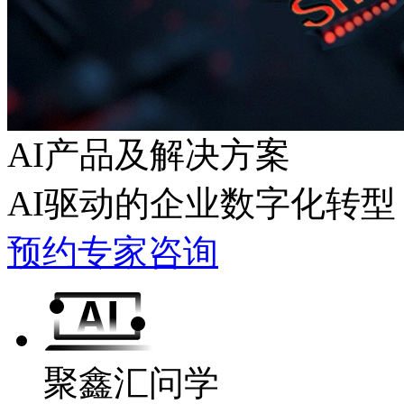
AI产品及解决方案
AI驱动的企业数字化转型
预约专家咨询
聚鑫汇问学