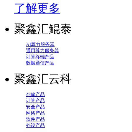
了解更多
聚鑫汇鲲泰
AI算力服务器
通用算力服务器
计算终端产品
数据通信产品
聚鑫汇云科
存储产品
计算产品
安全产品
网络产品
软件产品
外设产品