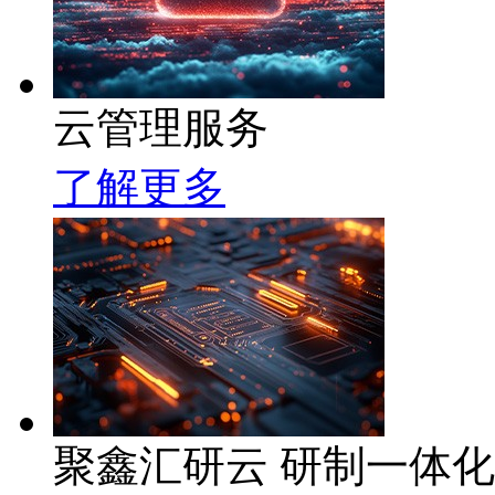
云管理服务
了解更多
聚鑫汇研云 研制一体