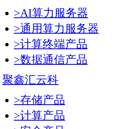
>AI算力服务器
>通用算力服务器
>计算终端产品
>数据通信产品
聚鑫汇云科
>存储产品
>计算产品