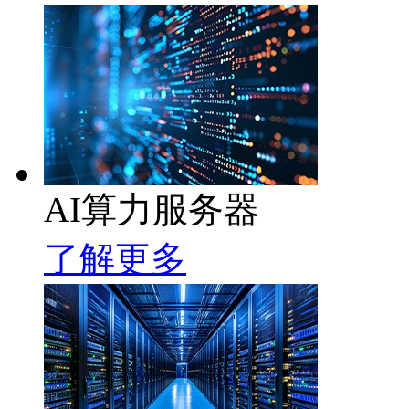
AI算力服务器
了解更多