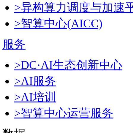
>异构算力调度与加速
>智算中心(AICC)
服务
>DC·AI生态创新中心
>AI服务
>AI培训
>智算中心运营服务