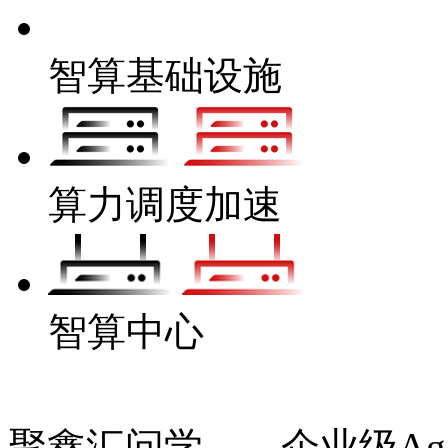
智算基础设施
算力调度加速
智算中心
聚鑫汇问学——企业级Age