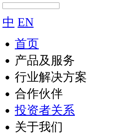
中
EN
首页
产品及服务
行业解决方案
合作伙伴
投资者关系
关于我们