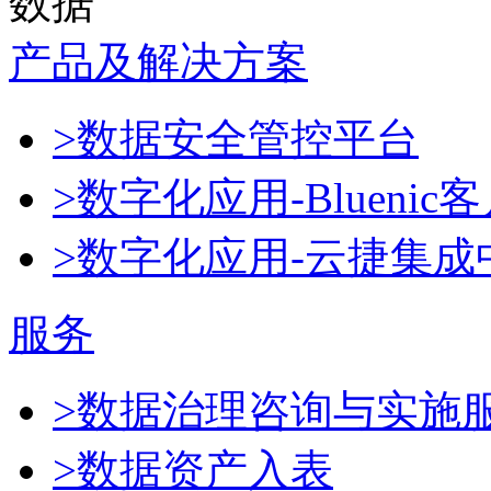
数据
产品及解决方案
>数据安全管控平台
>数字化应用-Blueni
>数字化应用-云捷集成
服务
>数据治理咨询与实施
>数据资产入表